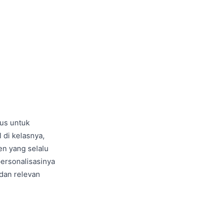
sus untuk
di kelasnya,
en yang selalu
ersonalisasinya
dan relevan