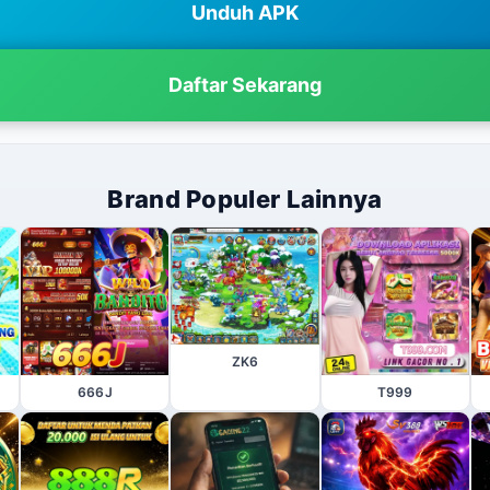
Unduh APK
Daftar Sekarang
Brand Populer Lainnya
ZK6
666J
T999