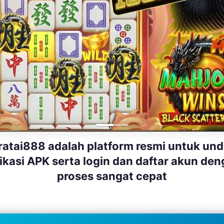
ratai888 adalah platform resmi untuk un
ikasi APK serta login dan daftar akun de
proses sangat cepat