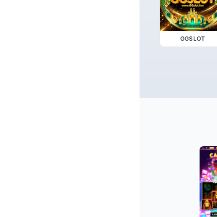
GGSLOT