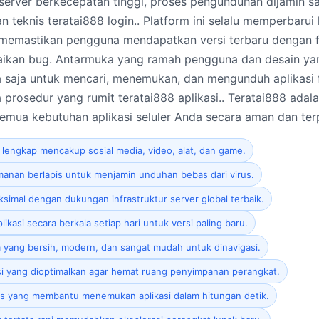
rver berkecepatan tinggi, proses pengunduhan dijamin san
n teknis
teratai888 login
.. Platform ini selalu memperbarui 
 memastikan pengguna mendapatkan versi terbaru dengan fi
aikan bug. Antarmuka yang ramah pengguna dan desain ya
saja untuk mencari, menemukan, dan mengunduh aplikasi 
a prosedur yang rumit
teratai888 aplikasi
.. Teratai888 adala
emua kebutuhan aplikasi seluler Anda secara aman dan ter
r lengkap mencakup sosial media, video, alat, dan game.
amanan berlapis untuk menjamin unduhan bebas dari virus.
imal dengan dukungan infrastruktur server global terbaik.
kasi secara berkala setiap hari untuk versi paling baru.
yang bersih, modern, dan sangat mudah untuk dinavigasi.
si yang dioptimalkan agar hemat ruang penyimpanan perangkat.
as yang membantu menemukan aplikasi dalam hitungan detik.