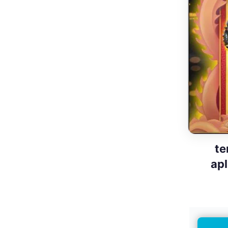
te
apl