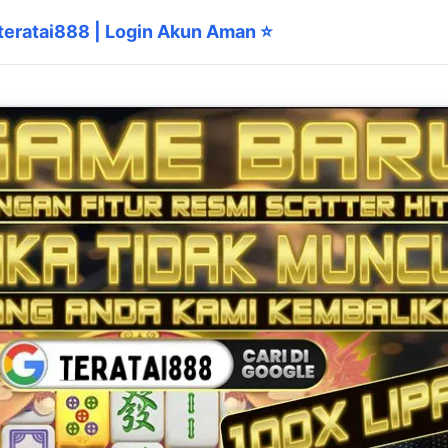
 teratai888 | Login Akun Aman ⭐