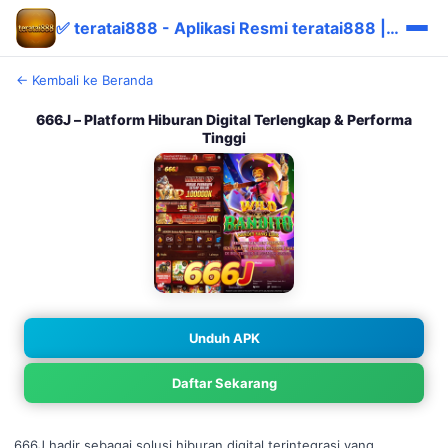
✅ teratai888 - Aplikasi Resmi teratai888 | Login Akun Aman ⭐
← Kembali ke Beranda
666J – Platform Hiburan Digital Terlengkap & Performa
Tinggi
Unduh APK
Daftar Sekarang
666J hadir sebagai solusi hiburan digital terintegrasi yang